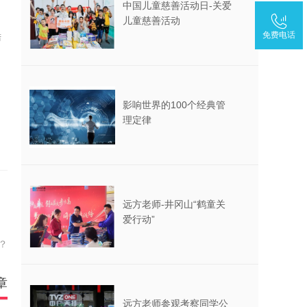
中国儿童慈善活动日-关爱
儿童慈善活动
免费电话
筛
影响世界的100个经典管
理定律
远方老师-井冈山“鹤童关
爱行动”
？
章
远方老师参观考察同学公